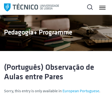
S
k
i
p
t
Pedagogia+ Programme
o
c
o
n
t
e
(Português) Observação de
n
Aulas entre Pares
t
Sorry, this entry is only available in
European Portuguese
.