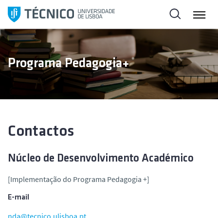
S
a
l
t
a
Programa Pedagogia+
r
p
a
r
a
o
Contactos
c
o
Núcleo de Desenvolvimento Académico
n
t
[Implementação do Programa Pedagogia +]
e
E-mail
ú
d
nda@tecnico.ulisboa.pt